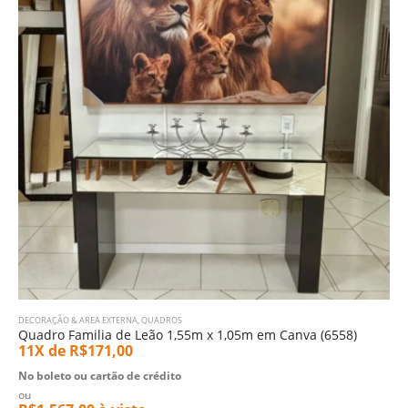
DECORAÇÃO & AREA EXTERNA
,
QUADROS
Quadro Familia de Leão 1,55m x 1,05m em Canva (6558)
11X de
R$
171,00
No boleto ou cartão de crédito
ou