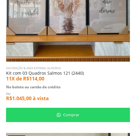
DECORAÇÃO & AREA EXTERNA
,
QUADROS
Kit com 03 Quadros Salmos 121 (2440)
11X de
R$
114,00
No boleto ou cartão de crédito
ou
R$
1.045,00
à vista
Comprar