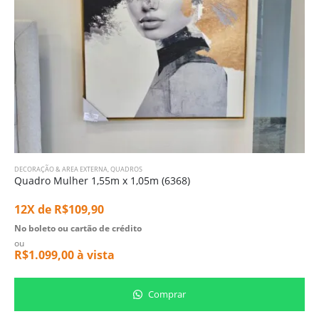
DECORAÇÃO & AREA EXTERNA
,
QUADROS
Quadro Mulher 1,55m x 1,05m (6368)
12X de
R$
109,90
No boleto ou cartão de crédito
ou
R$
1.099,00
à vista
Comprar