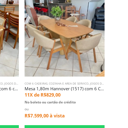
CO
,
JOGOS DE MESA
COM 6 CADEIRAS
,
MESA COM 6 LUGARES
,
COZINHA E AREA DE SERVICO
,
SALA DE JANTAR
,
JOGOS DE MESA
,
MESA COM
Mesa 1,55m Barcelona (3327) com 6 cadeiras Ayla com Tela Natural (2818)
Mesa 1,80m Hannover (1517) com 6 Cadeiras Dora Corino Omega Bege (1910)
11X de
R$
829,00
No boleto ou cartão de crédito
ou
R$
7.599,00
à vista