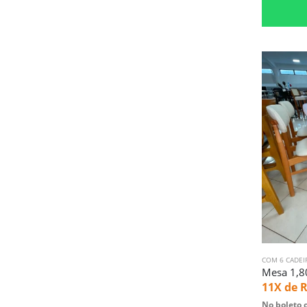
COM 6 CADEI
11X de
R
No boleto o