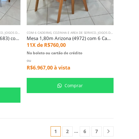
CO
,
JOGOS DE MESA
COM 6 CADEIRAS
,
MESA COM 6 LUGARES
,
COZINHA E AREA DE SERVICO
,
SALA DE JANTAR
,
JOGOS DE MESA
,
MESA COM
Mesa 1,60m com Vidro Rubi (4683) com 6 Cadeiras Allegra Aviv (4304)
Mesa 1,80m Arizona (4972) com 6 Cadeiras Olive Impermeavel Facto (1275)
11X de
R$
760,00
No boleto ou cartão de crédito
ou
R$
6.967,00
à vista
Comprar
…
1
2
6
7