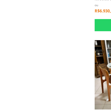
ou
R$
6.930