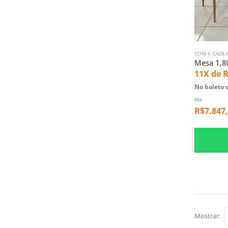
COM 6 CADEI
11X de
R
No boleto o
ou
R$
7.847
Mostrar: