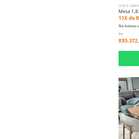
COM 6 CADEI
11X de
R
No boleto o
ou
R$
5.372