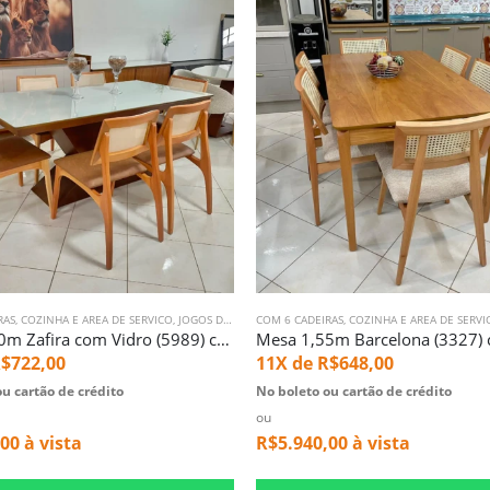
RAS
,
COZINHA E AREA DE SERVICO
,
JOGOS DE MESA
COM 6 CADEIRAS
,
MESA COM 6 LUGARES
,
COZINHA E AREA DE SERVI
,
SALA DE JANTAR
Mesa 1,80m Zafira com Vidro (5989) com 6 Cadeiras Romana em Tela (5051)
$
722,00
11X de
R$
648,00
u cartão de crédito
No boleto ou cartão de crédito
ou
,00
à vista
R$
5.940,00
à vista