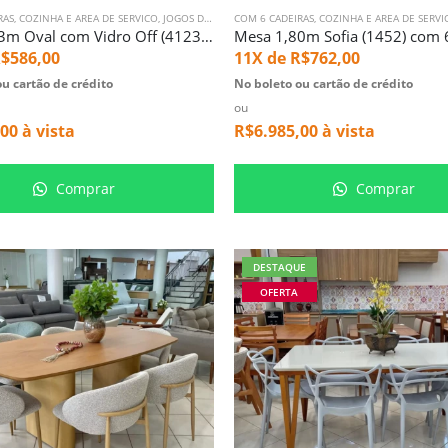
RAS
,
COZINHA E AREA DE SERVICO
,
JOGOS DE MESA
COM 6 CADEIRAS
,
MESA COM 6 LUGARES
,
COZINHA E AREA DE SERVI
,
SALA DE JANTAR
Mesa 1,83m Oval com Vidro Off (4123) com 6 Cadeiras Alvin Tela Natural (5661)
$
586,00
11X de
R$
762,00
u cartão de crédito
No boleto ou cartão de crédito
ou
,00
à vista
R$
6.985,00
à vista
Comprar
Comprar
DESTAQUE
OFERTA