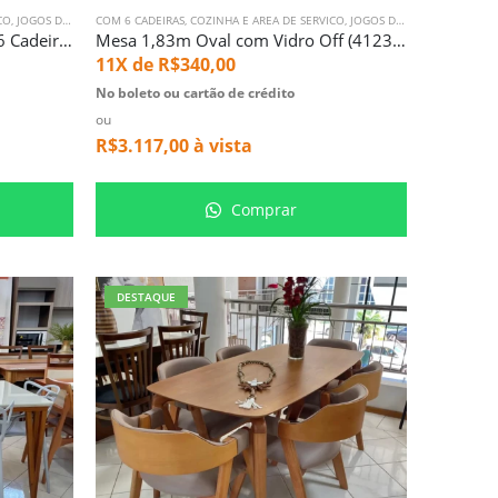
CO
,
JOGOS DE MESA
COM 6 CADEIRAS
,
MESA COM 6 LUGARES
,
COZINHA E AREA DE SERVICO
,
SALA DE JANTAR
,
JOGOS DE MESA
,
MESA COM
Mesa 1,80m Sofia (1452) com 6 Cadeiras Chamonix Nude (766)
Mesa 1,83m Oval com Vidro Off (4123) com 6 Cadeiras Monaco (2340)
11X de
R$
340,00
No boleto ou cartão de crédito
ou
R$
3.117,00
à vista
Comprar
DESTAQUE