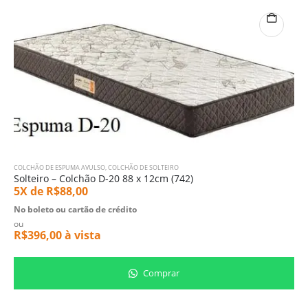
COLCHÃO DE ESPUMA AVULSO
,
COLCHÃO DE SOLTEIRO
Solteiro – Colchão D-20 88 x 12cm (742)
5X de
R$
88,00
No boleto ou cartão de crédito
ou
R$
396,00
à vista
Comprar