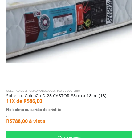
COLCHÃO DE ESPUMA AVULSO
,
COLCHÃO DE SOLTEIRO
Solteiro- Colchão D-28 CASTOR 88cm x 18cm (13)
11X de
R$
86,00
No boleto ou cartão de crédito
ou
R$
788,00
à vista
Comprar