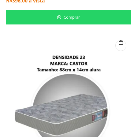
R$
396,00
à vista
Comprar