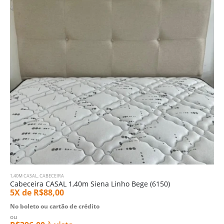
1,40M CASAL
,
CABECEIRA
Cabeceira CASAL 1,40m Siena Linho Bege (6150)
5X de
R$
88,00
No boleto ou cartão de crédito
ou