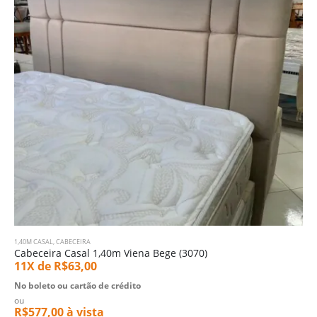
1,40M CASAL
,
CABECEIRA
Cabeceira Casal 1,40m Viena Bege (3070)
11X de
R$
63,00
No boleto ou cartão de crédito
ou
R$
577,00
à vista