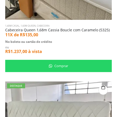
1,40M CASAL
,
1,60M QUEEN
,
CABECEIRA
Cabeceira Queen 1,68m Cassia Boucle com Caramelo (5325)
11X de
R$
135,00
No boleto ou cartão de crédito
ou
R$
1.237,00
à vista
Comprar
DESTAQUE