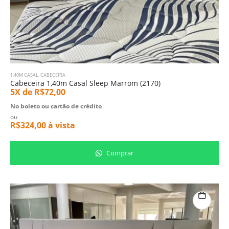
1,40M CASAL
,
CABECEIRA
Cabeceira 1,40m Casal Sleep Marrom (2170)
5X de
R$
72,00
No boleto ou cartão de crédito
ou
R$
324,00
à vista
Comprar