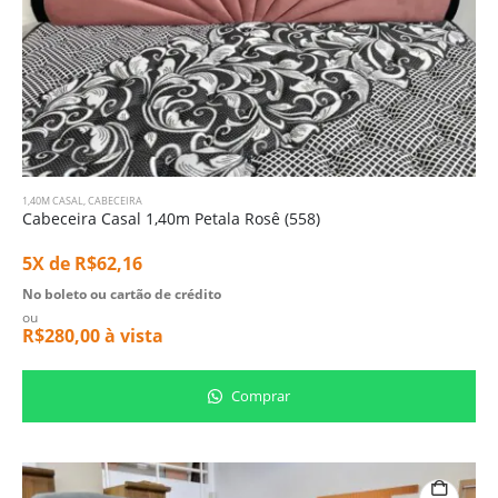
1,40M CASAL
,
CABECEIRA
Cabeceira Casal 1,40m Petala Rosê (558)
5X de
R$
62,16
No boleto ou cartão de crédito
ou
R$
280,00
à vista
Comprar