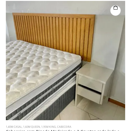
1,40M CASAL
,
1,60M QUEEN
,
1,95M KING
,
CABECEIRA