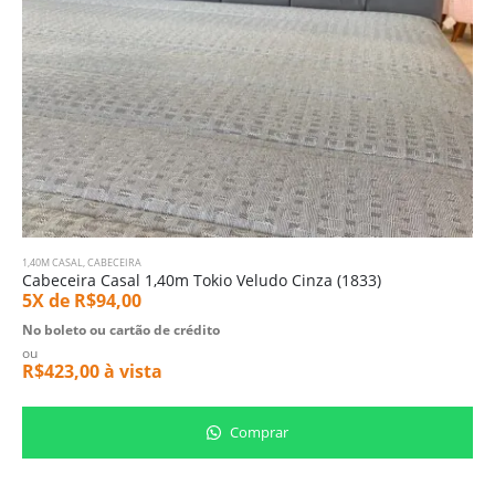
1,40M CASAL
,
CABECEIRA
Cabeceira Casal 1,40m Tokio Veludo Cinza (1833)
5X de
R$
94,00
No boleto ou cartão de crédito
ou
R$
423,00
à vista
Comprar