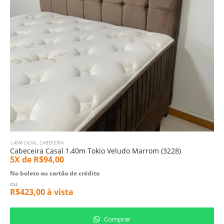
1,40M CASAL
,
CABECEIRA
Cabeceira Casal 1,40m Tokio Veludo Marrom (3228)
5X de
R$
94,00
No boleto ou cartão de crédito
ou
R$
423,00
à vista
Comprar