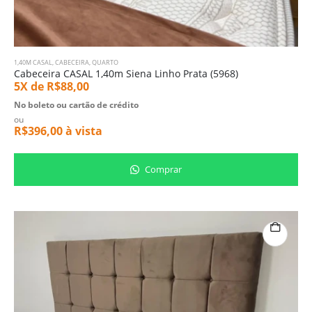
1,40M CASAL
,
CABECEIRA
,
QUARTO
Cabeceira CASAL 1,40m Siena Linho Prata (5968)
5X de
R$
88,00
No boleto ou cartão de crédito
ou
R$
396,00
à vista
Comprar