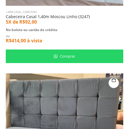
1,40M CASAL
,
CABECEIRA
Cabeceira Casal 1,40m Moscou Linho (3247)
5X de
R$
92,00
No boleto ou cartão de crédito
ou
R$
414,00
à vista
Comprar