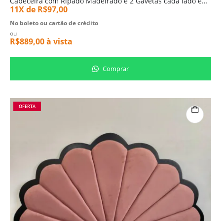
Cabeceira com Ripado Madeirado e 2 Gavetas cada lado em Medida Flex (1155)
11X de
R$
97,00
No boleto ou cartão de crédito
ou
R$
889,00
à vista
Comprar
OFERTA