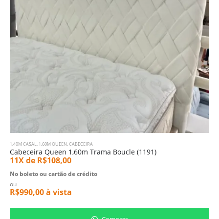
1,40M CASAL
,
1,60M QUEEN
,
CABECEIRA
Cabeceira Queen 1,60m Trama Boucle (1191)
11X de
R$
108,00
No boleto ou cartão de crédito
ou
R$
990,00
à vista
Comprar