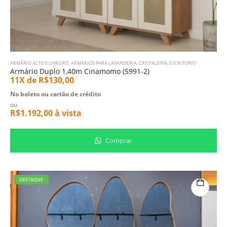
ARMÁRIO ALTO E LIVREIRO
,
ARMÁRIOS PARA LAVANDERIA
,
CRISTALEIRA
,
ESCRITORIO
Armário Duplo 1,40m Cinamomo (5991-2)
11X de
R$
130,00
No boleto ou cartão de crédito
ou
R$
1.192,00
à vista
Comprar
DESTAQUE