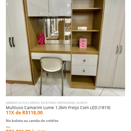
ARMÁRIO ALTO E LIVREIRO
,
ESCRITORIO
,
PENTEADEIRA
,
QUARTO
Multiuso Camarim Lume 1,36m Freijo Com LED (1819)
11X de
R$
118,00
No boleto ou cartão de crédito
ou