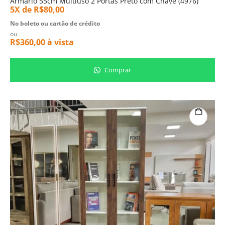
Armário 55cm Multiuso 2 Portas Preto com Chave (4976)
5X de
R$
80,00
No boleto ou cartão de crédito
ou
R$
360,00
à vista
Comprar