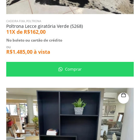
CADEIRA FIXA
,
POLTRONA
Poltrona Lecce giratória Verde (5268)
11X de
R$
162,00
No boleto ou cartão de crédito
ou
R$
1.485,00
à vista
Comprar