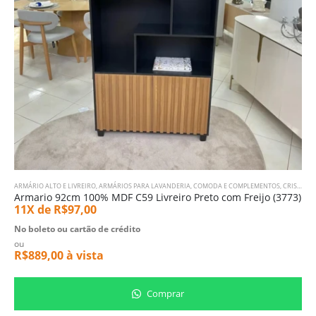
ARMÁRIO ALTO E LIVREIRO
,
ARMÁRIOS PARA LAVANDERIA
,
COMODA E COMPLEMENTOS
,
CRISTALEIRA
Armario 92cm 100% MDF C59 Livreiro Preto com Freijo (3773)
11X de
R$
97,00
No boleto ou cartão de crédito
ou
R$
889,00
à vista
Comprar