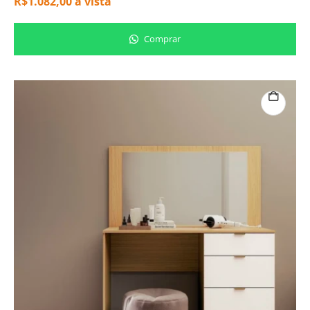
R$
1.082,00
à vista
Comprar