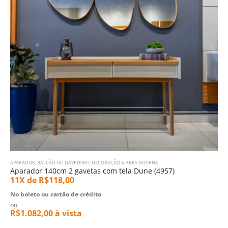
APARADOR
,
BALCÃO OU GAVETEIRO
,
DECORAÇÃO & AREA EXTERNA
Aparador 140cm 2 gavetas com tela Dune (4957)
11X de
R$
118,00
No boleto ou cartão de crédito
ou
R$
1.082,00
à vista