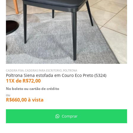
CADEIRA FIXA
,
CADEIRAS PARA ESCRITORIO
,
POLTRONA
Poltrona Siena estofada em Couro Eco Preto (5324)
11X de
R$
72,00
No boleto ou cartão de crédito
ou
R$
660,00
à vista
Comprar