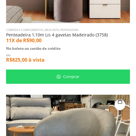
COMODA E COMPLEMENTOS
,
MESA RETA
,
PENTEADEIRA
Penteadeira 1,10m Lis 4 gavetas Madeirado (3758)
11X de
R$
90,00
No boleto ou cartão de crédito
ou
R$
825,00
à vista
Comprar