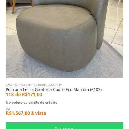
CADEIRA GIRATORIA
,
POLTRONA
,
SALA DE TV
Poltrona Lecce Giratória Couro Eco Marrom (6103)
11X de
R$
171,00
No boleto ou cartão de crédito
ou
R$
1.567,00
à vista
Comprar