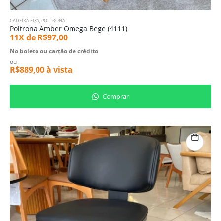
CADEIRA FIXA
,
POLTRONA
Poltrona Amber Omega Bege (4111)
11X de
R$
97,00
No boleto ou cartão de crédito
ou
R$
889,00
à vista
Comprar