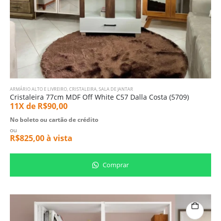
ARMÁRIO ALTO E LIVREIRO
,
CRISTALEIRA
,
SALA DE JANTAR
Cristaleira 77cm MDF Off White C57 Dalla Costa (5709)
11X de
R$
90,00
No boleto ou cartão de crédito
ou
R$
825,00
à vista
Comprar