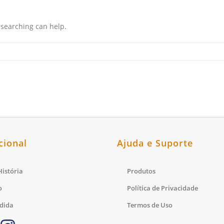
 searching can help.
cional
Ajuda e Suporte
istória
Produtos
o
Política de Privacidade
dida
Termos de Uso