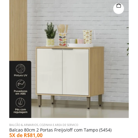
BALCÃO & ARMARIOS
,
COZINHA E AREA DE SERVICO
B
Balcao 80cm 2 Portas Freijo/off com Tampo (5454)
B
5X de
R$
81,00
5