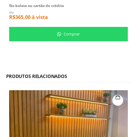
No boleto ou cartão de crédito
N
ou
o
R$
365,00
à vista
R
Comprar
PRODUTOS RELACIONADOS