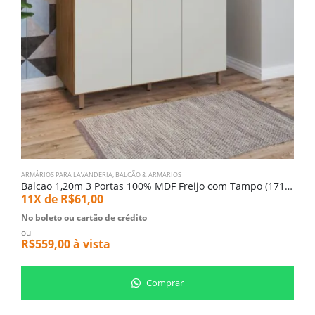
ARMÁRIOS PARA LAVANDERIA
,
BALCÃO & ARMARIOS
B
Balcao 1,20m 3 Portas 100% MDF Freijo com Tampo (1716-3242)
B
11X de
R$
61,00
1
No boleto ou cartão de crédito
N
ou
o
R$
559,00
à vista
R
Comprar