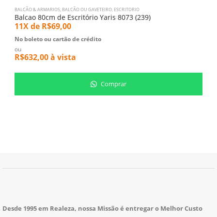
o
BALCÃO & ARMARIOS
,
BALCÃO OU GAVETEIRO
,
ESCRITORIO
Balcao 80cm de Escritório Yaris 8073 (239)
R
11X de
R$
69,00
No boleto ou cartão de crédito
ou
R$
632,00
à vista
Comprar
Desde 1995 em Realeza, nossa Missão é entregar o Melhor Custo