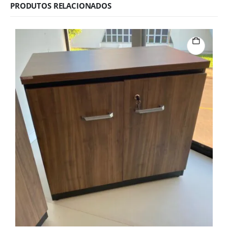
PRODUTOS RELACIONADOS
B
B
1
N