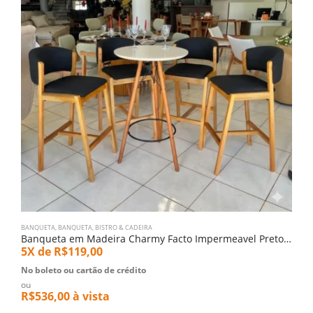
BANQUETA
,
BANQUETA, BISTRO & CADEIRA
B
Banqueta em Madeira Charmy Facto Impermeavel Preto (6475)
5X de
R$
119,00
1
No boleto ou cartão de crédito
N
ou
o
R$
536,00
à vista
R