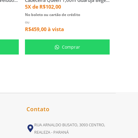
5X de
R$
102,00
5X de
R$
No boleto ou cartão de crédito
No boleto ou
ou
ou
R$
459,00
à vista
R$
369,00
Comprar
Contato
RUA ARNALDO BUSATO, 3093 CENTRO,
REALEZA - PARANÁ