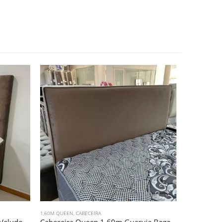
1,60M QUEEN
,
CABECEIRA
1,60M QUEEN
,
Cabeceira Queen 1,60m Tokio Veludo Marrom (5671)
Cabeceira Queen 1,60m Guaruja Bege (5491)