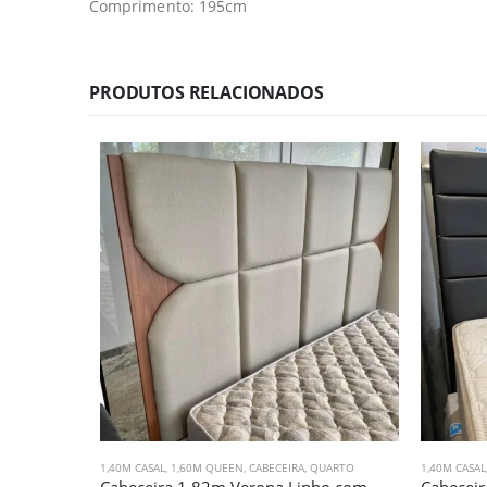
Comprimento: 195cm
PRODUTOS RELACIONADOS
1,40M CASAL
,
1,60M QUEEN
,
CABECEIRA
,
QUARTO
1,40M CASAL
Cabeceira 1,82m Verona Linho com Madeirado (3511)