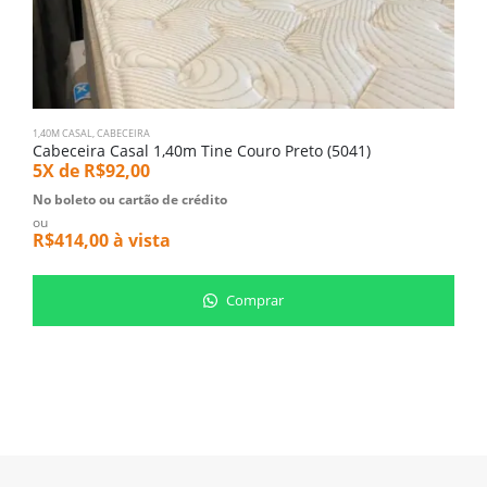
1,40M CASAL
,
CABECEIRA
1
Cabeceira Casal 1,40m Tine Couro Preto (5041)
C
5X de
R$
92,00
5
No boleto ou cartão de crédito
N
ou
o
R$
414,00
à vista
R
Comprar