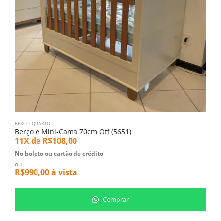
BERÇO
,
QUARTO
M
Berço e Mini-Cama 70cm Off (5651)
M
11X de
R$
108,00
5
No boleto ou cartão de crédito
N
ou
o
R$
990,00
à vista
R
Comprar