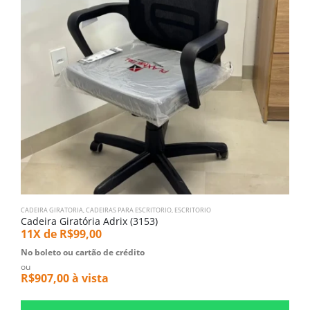
CADEIRA GIRATORIA
,
CADEIRAS PARA ESCRITORIO
,
ESCRITORIO
P
Cadeira Giratória Adrix (3153)
P
11X de
R$
99,00
1
No boleto ou cartão de crédito
N
ou
o
R$
907,00
à vista
R