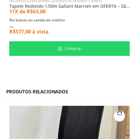
DECORAÇÃO & AREA EXTERNA
,
QUADRADO OU REDONDO T
,
TAPETES
Tapete Redondo 1,50m Gallant Marrom em OFERTA – São Carlos (2472)
11X de
R$
63,00
No boleto ou cartão de crédito
ou
R$
577,00
à vista
Comprar
PRODUTOS RELACIONADOS