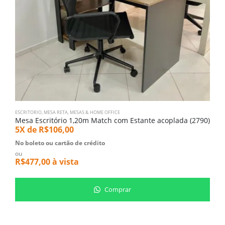
ESCRITORIO
,
MESA RETA
,
MESAS & HOME OFFICE
A
Mesa Escritório 1,20m Match com Estante acoplada (2790)
E
5X de
R$
106,00
5
No boleto ou cartão de crédito
N
ou
o
R$
477,00
à vista
R
Comprar