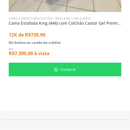
CAMAS
,
CONJUNTO BOX (COLCHÃO + BASE)
,
KING 1,93M
,
QUARTO
C
Cama Estofada King (446) com Colchão Castor Gel Premium Pocket (3461)
C
1
12X de
R$
739,90
N
o
No boleto ou cartão de crédito
R
ou
R$
7.399,00
à vista
Comprar