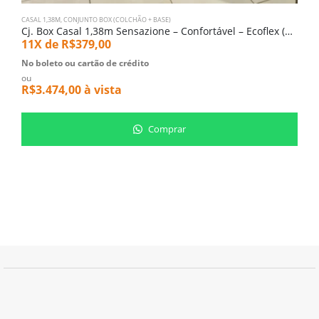
CASAL 1,38M
,
CONJUNTO BOX (COLCHÃO + BASE)
C
Cj. Box Casal 1,38m Sensazione – Confortável – Ecoflex (5246)
11X de
R$
379,00
1
No boleto ou cartão de crédito
N
ou
o
R$
3.474,00
à vista
R
Comprar