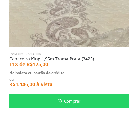
1,95M KING
,
CABECEIRA
Q
Cabeceira King 1,95m Trama Prata (3425)
11X de
R$
125,00
5
No boleto ou cartão de crédito
N
ou
o
R$
1.146,00
à vista
R
Comprar