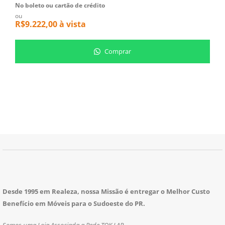
No boleto ou cartão de crédito
N
ou
o
R$
9.222,00
à vista
R
Comprar
Desde 1995 em Realeza, nossa Missão é entregar o Melhor Custo
Benefício em Móveis para o Sudoeste do PR.
Somos uma Loja Associada a Rede TOK LAR.