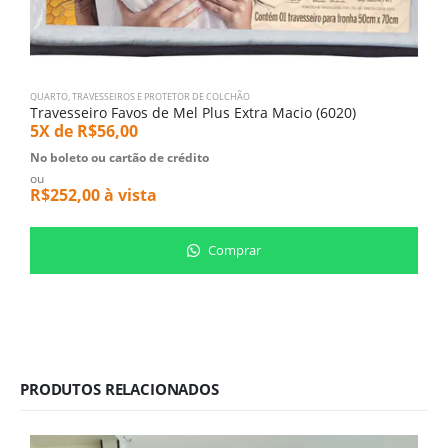
QUARTO
,
TRAVESSEIROS E PROTETOR DE COLCHÃO
Q
Travesseiro Favos de Mel Plus Extra Macio (6020)
T
5X de
R$
56,00
5
No boleto ou cartão de crédito
N
ou
o
R$
252,00
à vista
R
Comprar
PRODUTOS RELACIONADOS