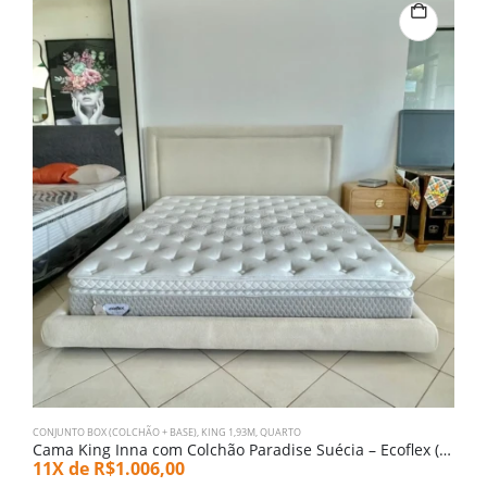
CONJUNTO BOX (COLCHÃO + BASE)
,
KING 1,93M
,
QUARTO
C
Cama King Inna com Colchão Paradise Suécia – Ecoflex (1335-5838)
C
11X de
R$
1.006,00
1