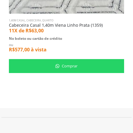
1,40M CASAL
,
CABECEIRA
,
QUARTO
C
Cabeceira Casal 1,40m Viena Linho Prata (1359)
N
11X de
R$
63,00
5
No boleto ou cartão de crédito
N
ou
o
R$
577,00
à vista
R
Comprar