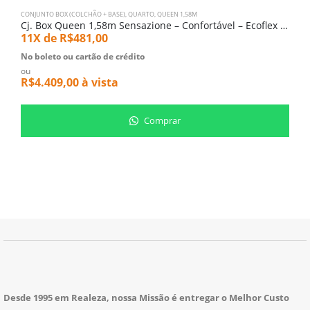
CONJUNTO BOX (COLCHÃO + BASE)
,
QUARTO
,
QUEEN 1,58M
C
Cj. Box Queen 1,58m Sensazione – Confortável – Ecoflex (6663)
11X de
R$
481,00
1
No boleto ou cartão de crédito
N
ou
o
R$
4.409,00
à vista
R
Comprar
Desde 1995 em Realeza, nossa Missão é entregar o Melhor Custo