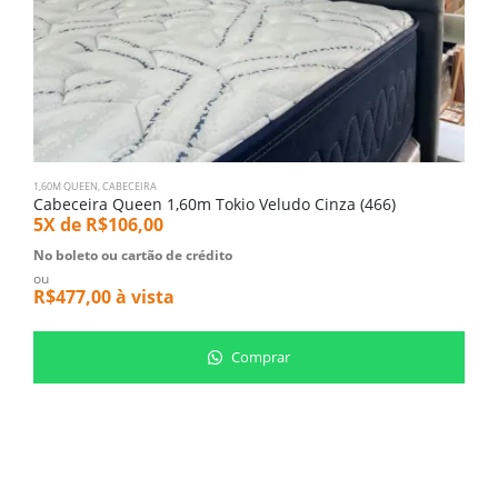
1,60M QUEEN
,
CABECEIRA
Q
Cabeceira Queen 1,60m Tokio Veludo Cinza (466)
5X de
R$
106,00
5
No boleto ou cartão de crédito
N
ou
o
R$
477,00
à vista
R
Comprar