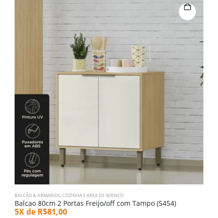
BALCÃO & ARMARIOS
,
COZINHA E AREA DE SERVICO
B
Balcao 80cm 2 Portas Freijo/off com Tampo (5454)
C
5X de
R$
81,00
1