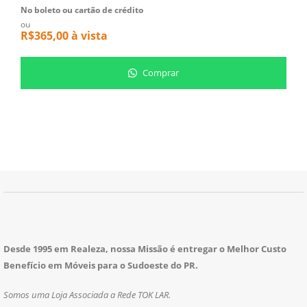
No boleto ou cartão de crédito
N
ou
o
R$
365,00
à vista
R
Comprar
Desde 1995 em Realeza, nossa Missão é entregar o Melhor Custo
Benefício em Móveis para o Sudoeste do PR.
Somos uma Loja Associada a Rede TOK LAR.