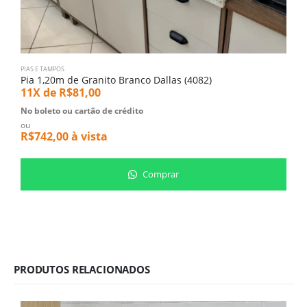
PIAS E TAMPOS
PI
Pia 1,20m de Granito Branco Dallas (4082)
P
11X de
R$
81,00
1
No boleto ou cartão de crédito
N
ou
o
R$
742,00
à vista
R
Comprar
PRODUTOS RELACIONADOS