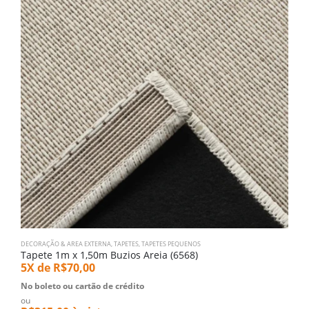
DECORAÇÃO & AREA EXTERNA
,
TAPETES
,
TAPETES PEQUENOS
Tapete 1m x 1,50m Buzios Areia (6568)
5X de
R$
70,00
No boleto ou cartão de crédito
ou