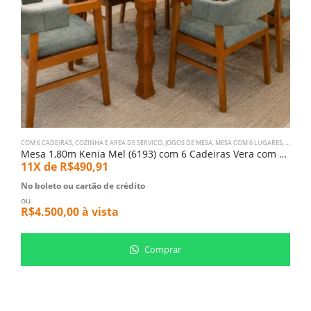
COM 6 CADEIRAS
,
COZINHA E AREA DE SERVICO
,
JOGOS DE MESA
,
MESA COM 6 LUGARES
,
SALA DE
B
Mesa 1,80m Kenia Mel (6193) com 6 Cadeiras Vera com Braço (2914)
B
11X de
R$
490,91
5
No boleto ou cartão de crédito
N
ou
o
R$
4.500,00
à vista
R
Comprar