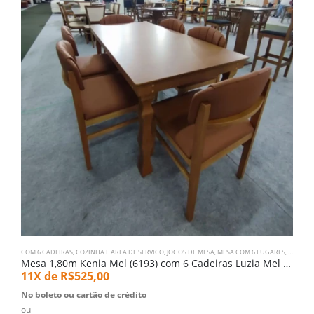
COM 6 CADEIRAS
,
COZINHA E AREA DE SERVICO
,
JOGOS DE MESA
,
MESA COM 6 LUGARES
,
SALA DE
Mesa 1,80m Kenia Mel (6193) com 6 Cadeiras Luzia Mel (3429)
11X de
R$
525,00
No boleto ou cartão de crédito
ou