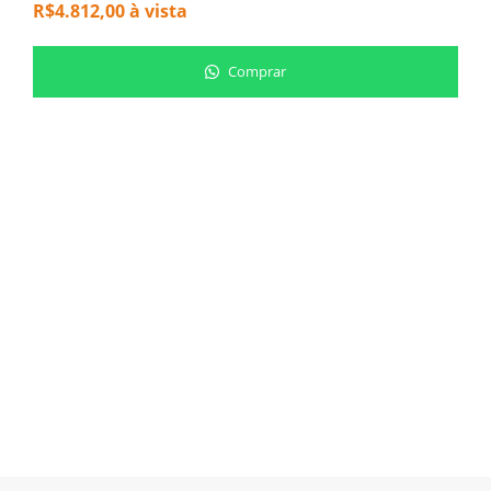
R$
4.812,00
à vista
Comprar
A
B
5
N
o
R