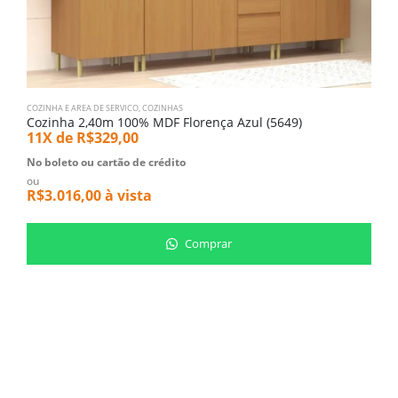
COZINHA E AREA DE SERVICO
,
COZINHAS
B
Cozinha 2,40m 100% MDF Florença Azul (5649)
B
11X de
R$
329,00
5
No boleto ou cartão de crédito
N
ou
o
R$
3.016,00
à vista
R
Comprar