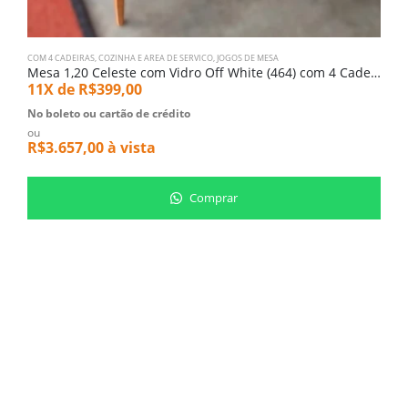
COM 4 CADEIRAS
,
COZINHA E AREA DE SERVICO
,
JOGOS DE MESA
Mesa 1,20 Celeste com Vidro Off White (464) com 4 Cadeiras Romana com Tela (3788)
11X de
R$
399,00
No boleto ou cartão de crédito
ou
R$
3.657,00
à vista
Comprar
A
B
5
N
o
R