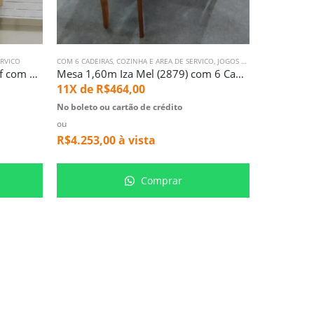
ERVICO
COM 6 CADEIRAS
,
COZINHA E AREA DE SERVICO
,
JOGOS DE MESA
COZINHA E AR
,
MESA COM 
Balcao 80cm 2 Portas Freijo/off com Tampo (5454)
Mesa 1,60m Iza Mel (2879) com 6 Cadeira Mayra Mel (1491)
11X de
R$
464,00
11X de
R
No boleto ou cartão de crédito
No boleto ou
ou
ou
R$
4.253,00
à vista
R$
2.970,
Comprar