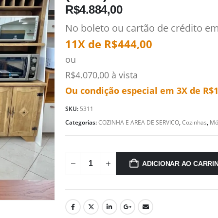
R$
4.884,00
No boleto ou cartão de crédito e
11X de
R$
444,00
ou
R$
4.070,00
à vista
Ou condição especial em 3X de
R$
1
SKU:
5311
Categorias:
COZINHA E AREA DE SERVICO
,
Cozinhas
,
Mó
ADICIONAR AO CARRI