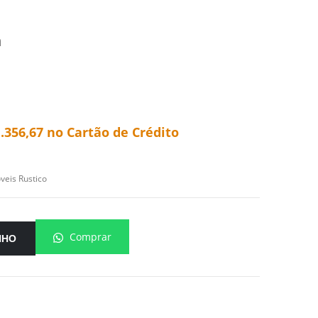
m
.356,67
no Cartão de Crédito
veis Rustico
Comprar
NHO