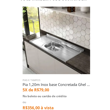
PIAS E TAMPOS
Pia 1,20m Inox base Concretada Ghel Plus (745)
5X de
R$
79,00
No boleto ou cartão de crédito
ou
R$
356,00
à vista