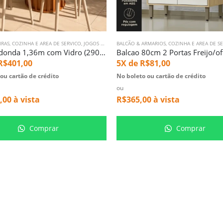
IRAS
,
COZINHA E AREA DE SERVICO
,
JOGOS DE MESA
BALCÃO & ARMARIOS
,
COZINHA E AREA DE S
Mesa Redonda 1,36m com Vidro (2906) com 6 Cadeiras Montreal Fendi (3358)
R$
401,00
5X de
R$
81,00
ou cartão de crédito
No boleto ou cartão de crédito
ou
,00
à vista
R$
365,00
à vista
Comprar
Comprar