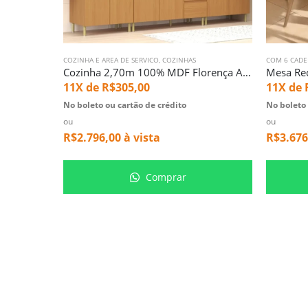
COZINHA E AREA DE SERVICO
,
COZINHAS
COM 6 CADE
Cozinha 2,70m 100% MDF Florença Azul (6716)
11X de
R$
305,00
11X de
No boleto ou cartão de crédito
No boleto 
ou
ou
R$
2.796,00
à vista
R$
3.676
Comprar