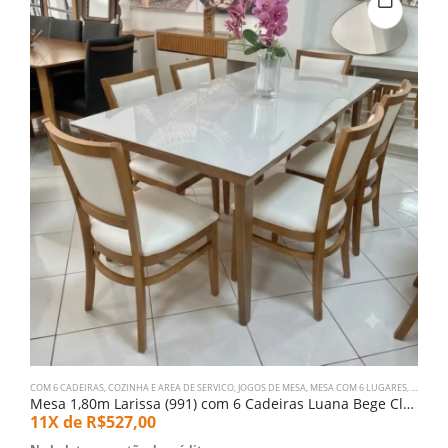
COM 6 CADEIRAS
,
COZINHA E AREA DE SERVICO
,
JOGOS DE MESA
,
MESA COM 6 LUGARES
,
SALA DE
C
Mesa 1,80m Larissa (991) com 6 Cadeiras Luana Bege Claro (4613)
C
11X de
R$
527,00
1