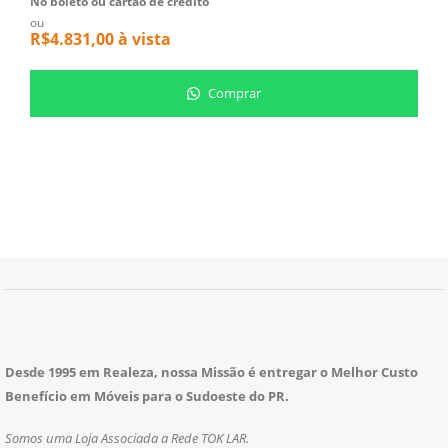
No boleto ou cartão de crédito
N
ou
o
R$
4.831,00
à vista
R
Comprar
Desde 1995 em Realeza, nossa Missão é entregar o Melhor Custo
Benefício em Móveis para o Sudoeste do PR.
Somos uma Loja Associada a Rede TOK LAR.