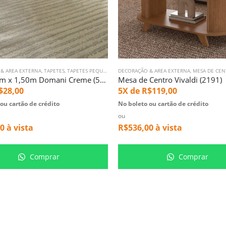
& AREA EXTERNA
,
TAPETES
,
TAPETES PEQUENOS
DECORAÇÃO & AREA EXTERNA
,
MESA DE CE
Tapete 1m x 1,50m Domani Creme (5881)
Mesa de Centro Vivaldi (2191)
$
28,00
5X de
R$
119,00
ou cartão de crédito
No boleto ou cartão de crédito
ou
00
à vista
R$
536,00
à vista
Comprar
Comprar