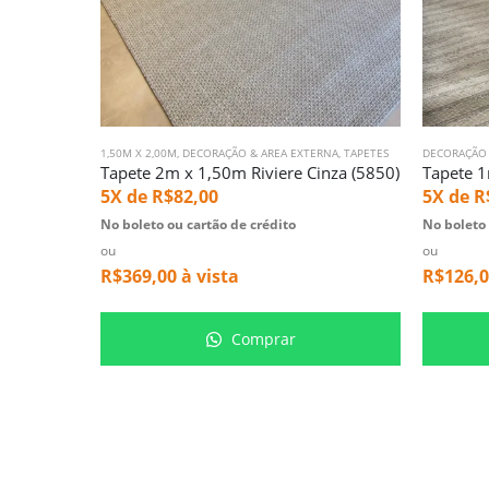
1,50M X 2,00M
,
DECORAÇÃO & AREA EXTERNA
,
TAPETES
DECORAÇÃO 
Tapete 2m x 1,50m Riviere Cinza (5850)
5X de
R$
82,00
5X de
R
No boleto ou cartão de crédito
No boleto 
ou
ou
R$
369,00
à vista
R$
126,
Comprar