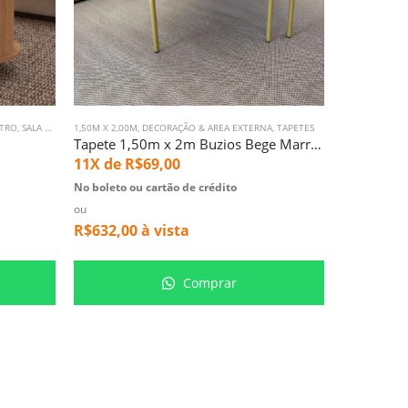
NTRO
,
SALA DE TV
1,50M X 2,00M
,
DECORAÇÃO & AREA EXTERNA
,
TAPETES
2,50M X 2,00M
Tapete 1,50m x 2m Buzios Bege Marrom (3524)
Tapete 2m
11X de
R$
69,00
11X de
R
No boleto ou cartão de crédito
No boleto ou
ou
ou
R$
632,00
à vista
R$
990,00
Comprar