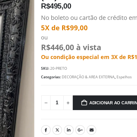
R$
495,00
No boleto ou cartão de crédito e
5X de
R$
99,00
ou
R$
446,00
à vista
Ou condição especial em 3X de
R$
SKU:
20-PRETO
Categorias:
DECORAÇÃO & AREA EXTERNA
,
Espelhos
ADICIONAR AO CARRI