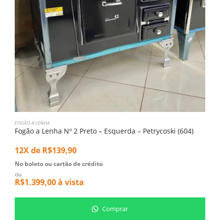
FOGÃO A LENHA
F
Fogão a Lenha Nº 2 Preto – Esquerda – Petrycoski (604)
12X de
R$
139,90
1
No boleto ou cartão de crédito
N
ou
o
R$
1.399,00
à vista
R
Comprar