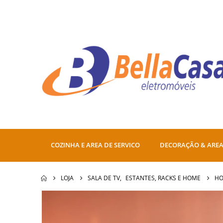
COZINHA E AREA DE SERVICO
DECORAÇÃO & AREA
LOJA
SALA DE TV
,
ESTANTES, RACKS E HOME
HO