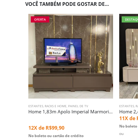
VOCÊ TAMBÉM PODE GOSTAR DE…
OFERTA
DESTAQ
ESTANTES, RACKS E HOME
,
PAINEL DE TV
ESTANTES, 
Home 1,83m Apolo Imperial Marmorizado (5379)
11X de
No boleto 
12X de
R$
99,90
ou
No boleto ou cartão de crédito