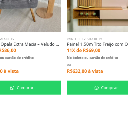
PELHOS
SALA DE TV
,
SALA DE TV
PAINEL DE TV
,
SALA DE TV
Poltrona Opala Extra Macia – Veludo Cinza (4366)
R$
86,00
11X de
R$
69,00
ou cartão de crédito
No boleto ou cartão de crédito
ou
00
à vista
R$
632,00
à vista
Comprar
Comprar