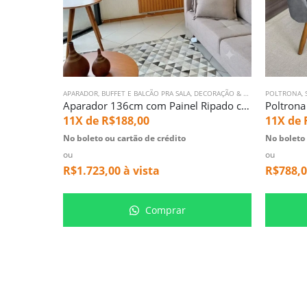
APARADOR
,
BUFFET E BALCÃO PRA SALA
,
DECORAÇÃO & AREA EXTERNA
POLTRONA
,
ES
,
Aparador 136cm com Painel Ripado com Espelho Grande de Alça de Couro (5128-382)
11X de
R$
188,00
11X de
No boleto ou cartão de crédito
No boleto 
ou
ou
R$
1.723,00
à vista
R$
788,
Comprar