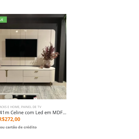
UE
RACKS E HOME
,
PAINEL DE TV
Home 2,41m Celine com Led em MDF Off White (4681)
R$
272,00
ou cartão de crédito