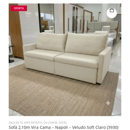
OFERTA
SALA DE TV
,
SOFÁ RETRÁTIL OU CHAISE
,
SOFÁS
D
Sofá 2,10m Vira Cama – Napoli – Veludo Soft Claro (3930)
M