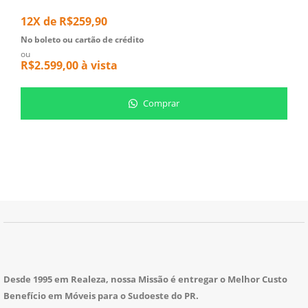
5
12X de
R$
259,90
N
o
No boleto ou cartão de crédito
R
ou
R$
2.599,00
à vista
Comprar
Desde 1995 em Realeza, nossa Missão é entregar o Melhor Custo
Benefício em Móveis para o Sudoeste do PR.