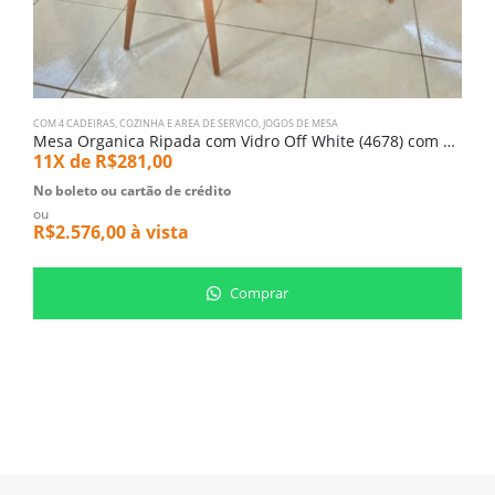
COM 4 CADEIRAS
,
COZINHA E AREA DE SERVICO
,
JOGOS DE MESA
C
Mesa Organica Ripada com Vidro Off White (4678) com 4 Cadeiras Monaco Nude (2340)
11X de
R$
281,00
1
No boleto ou cartão de crédito
N
ou
o
R$
2.576,00
à vista
R
Comprar