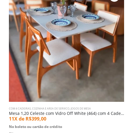
COM 4 CADEIRAS
,
COZINHA E AREA DE SERVICO
,
JOGOS DE MESA
C
Mesa 1,20 Celeste com Vidro Off White (464) com 4 Cadeiras Romana com Tela (3788)
11X de
R$
399,00
1
No boleto ou cartão de crédito
N
ou
o