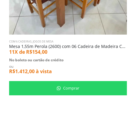
COM 6 CADEIRAS
,
JOGOS DE MESA
C
Mesa 1,55m Perola (2600) com 06 Cadeira de Madeira Colonial Alta (4361)
11X de
R$
154,00
1
No boleto ou cartão de crédito
N
ou
o
R$
1.412,00
à vista
R
Comprar