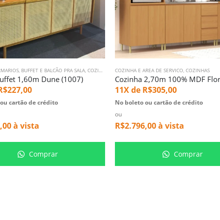
RMARIOS
,
BUFFET E BALCÃO PRA SALA
,
COZINHA E AREA DE SERVICO
COZINHA E AREA DE SERVICO
,
DECORAÇÃO & AREA EXTE
,
COZINHAS
uffet 1,60m Dune (1007)
R$
227,00
11X de
R$
305,00
ou cartão de crédito
No boleto ou cartão de crédito
ou
,00
à vista
R$
2.796,00
à vista
Comprar
Comprar