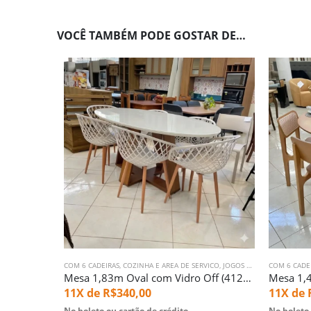
VOCÊ TAMBÉM PODE GOSTAR DE…
COM 6 CADEIRAS
,
COZINHA E AREA DE SERVICO
,
JOGOS DE MESA
COM 6 CADE
,
MESA CO
Mesa 1,83m Oval com Vidro Off (4123) com 6 Cadeiras Monaco (2340)
11X de
R$
340,00
11X de
No boleto ou cartão de crédito
No boleto 