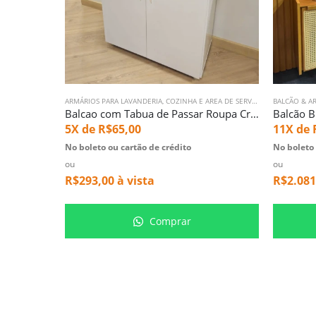
ARMÁRIOS PARA LAVANDERIA
,
COZINHA E AREA DE SERVICO
BALCÃO & A
Balcao com Tabua de Passar Roupa Criativa (49)
Balcão B
5X de
R$
65,00
11X de
No boleto ou cartão de crédito
No boleto 
ou
ou
R$
293,00
à vista
R$
2.081
Comprar