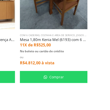
RNA
,
SALA DE JANTAR
COM 6 CADEIRAS
,
COZINHA E AREA DE SERVICO
,
JOGOS DE MESA
COM 6 CADEIR
,
MESA COM 
Cozinha 2,70m 100% MDF Florença Azul (6716)
Mesa 1,80m Kenia Mel (6193) com 6 Cadeiras Luzia Mel (3429)
11X de
R$
525,00
11X de
R
No boleto ou cartão de crédito
No boleto ou
ou
ou
R$
4.812,00
à vista
R$
3.676,
Comprar