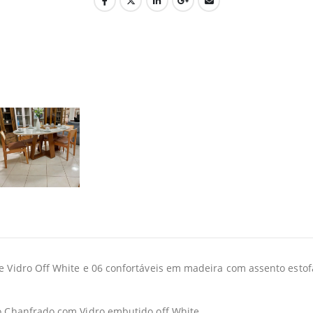
idro Off White e 06 confortáveis em madeira com assento estofad
 Chanfrado com Vidro embutido off White