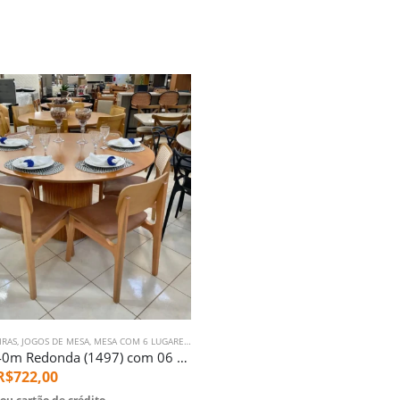
IRAS
M 6 LUGARES
,
JOGOS DE MESA
,
SALA DE JANTAR
,
MESA COM 6 LUGARES
,
SALA DE JANTAR
Mesa 1,40m Redonda (1497) com 06 Cadeiras Alvin Tela Natural (5661)
R$
722,00
ou cartão de crédito