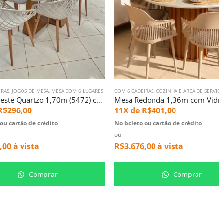
IRAS
,
JOGOS DE MESA
,
MESA COM 6 LUGARES
COM 6 CADEIRAS
,
COZINHA E AREA DE SERVI
Mesa Celeste Quartzo 1,70m (5472) com 06 Cadeira Monaco Nude (2340)
R$
296,00
11X de
R$
401,00
ou cartão de crédito
No boleto ou cartão de crédito
ou
,00
à vista
R$
3.676,00
à vista
Comprar
Comprar