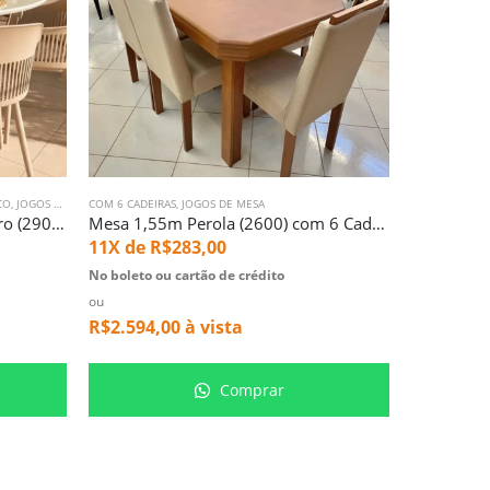
CO
,
JOGOS DE MESA
COM 6 CADEIRAS
,
JOGOS DE MESA
COM 4 CADEIR
Mesa Redonda 1,36m com Vidro (2906) com 6 Cadeiras Montreal Fendi (3358)
Mesa 1,55m Perola (2600) com 6 Cadeiras em Madeira e tecido Linho (3961)
11X de
R$
283,00
11X de
R
No boleto ou cartão de crédito
No boleto ou
ou
ou
R$
2.594,00
à vista
R$
2.044,
Comprar