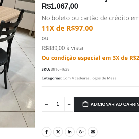
R$
1.067,00
No boleto ou cartão de crédito e
11X de
R$
97,00
ou
R$
889,00
à vista
Ou condição especial em 3X de
R$
SKU:
3916-4639
Categorias:
Com 4 cadeiras
,
Jogos de Mesa
ADICIONAR AO CARRI