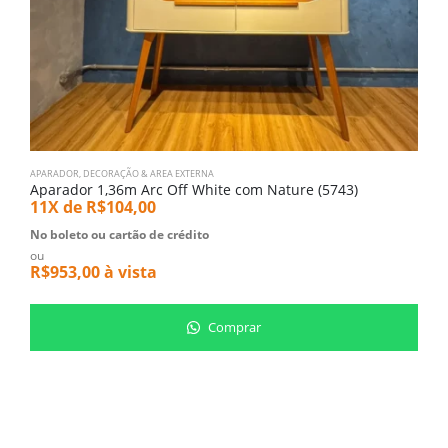
APARADOR
,
DECORAÇÃO & AREA EXTERNA
M
Aparador 1,36m Arc Off White com Nature (5743)
M
11X de
R$
104,00
5
No boleto ou cartão de crédito
N
ou
o
R$
953,00
à vista
R
Comprar