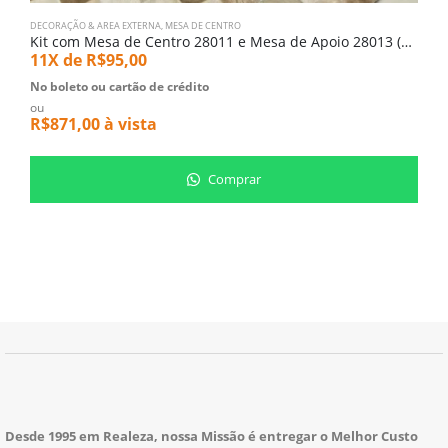
DECORAÇÃO & AREA EXTERNA
,
MESA DE CENTRO
M
Kit com Mesa de Centro 28011 e Mesa de Apoio 28013 (1986-4673)
M
11X de
R$
95,00
5
No boleto ou cartão de crédito
N
ou
o
R$
871,00
à vista
R
Comprar
Desde 1995 em Realeza, nossa Missão é entregar o Melhor Custo