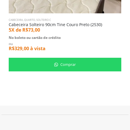
CABECEIRA
,
QUARTO
,
SOLTEIRO C
D
Cabeceira Solteiro 90cm Tine Couro Preto (2530)
P
5X de
R$
73,00
5
No boleto ou cartão de crédito
N
ou
o
R$
329,00
à vista
R
Comprar