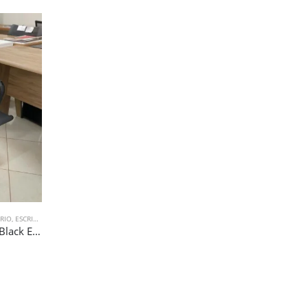
ORIO
,
ESCRITORIO
Cadeira Presidente Manhattan Black Eames Esteira (4482)