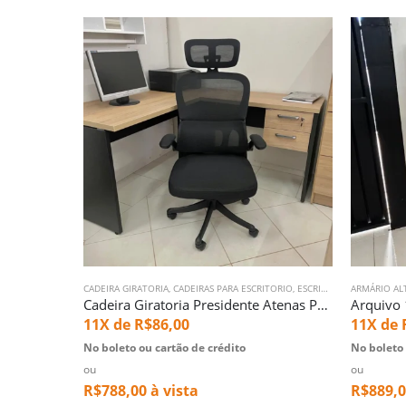
CADEIRA GIRATORIA
,
CADEIRAS PARA ESCRITORIO
,
ESCRITORIO
ARMÁRIO ALT
Cadeira Giratoria Presidente Atenas Preto (2080)
11X de
R$
86,00
11X de
No boleto ou cartão de crédito
No boleto 
ou
ou
R$
788,00
à vista
R$
889,