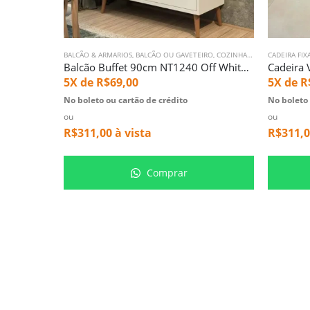
BALCÃO & ARMARIOS
,
BALCÃO OU GAVETEIRO
,
COZINHA E AREA DE SERVICO
CADEIRA FIX
Balcão Buffet 90cm NT1240 Off White (6079)
Cadeira 
5X de
R$
69,00
5X de
R
No boleto ou cartão de crédito
No boleto 
ou
ou
R$
311,00
à vista
R$
311,
Comprar