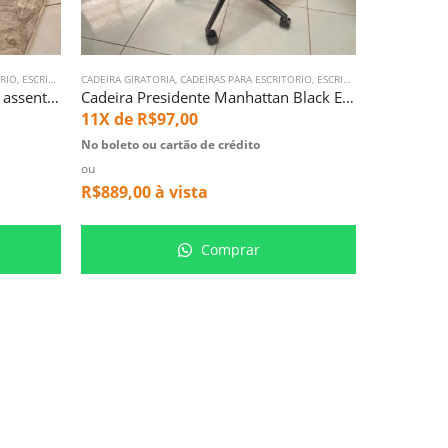
ORIO
,
ESCRITORIO
CADEIRA GIRATORIA
,
CADEIRAS PARA ESCRITORIO
,
ESCRITORIO
CADEIRA GIRAT
Cadeira Giratoria Chicago Eiffel assento estofado Rosa (1672)
Cadeira Presidente Manhattan Black Eames Esteira (4482)
11X de
R$
97,00
11X de
R
No boleto ou cartão de crédito
No boleto ou
ou
ou
R$
889,00
à vista
R$
788,00
Comprar