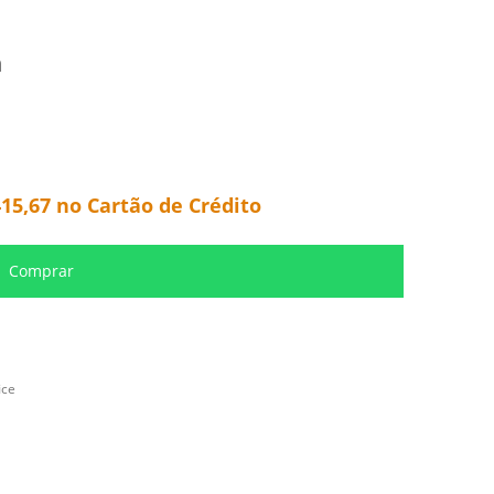
m
415,67
no Cartão de Crédito
Comprar
ice