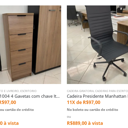
O E LIVREIRO
,
ESCRITORIO
CADEIRA GIRATORIA
,
CADEIRAS PARA ESCRIT
Arquivo 1004 4 Gavetas com chave Itaua (835)
R$
97,00
11X de
R$
97,00
ou cartão de crédito
No boleto ou cartão de crédito
ou
00
à vista
R$
889,00
à vista