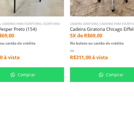
A
,
,
CADEIRAS PARA ESCRITORIO
ESCRITORIO
,
ESCRITORIO
CADEIRA GIRATORIA
,
CADEIRAS PARA ESCRIT
Vesper Preto (154)
$
69,00
5X de
R$
69,00
ou cartão de crédito
No boleto ou cartão de crédito
ou
00
à vista
R$
311,00
à vista
Comprar
Comprar