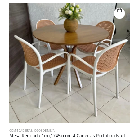
COM 4 CADEIRAS
,
JOGOS DE MESA
C
Mesa Redonda 1m (1745) com 4 Cadeiras Portofino Nude (3877)