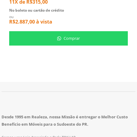
11X de
R$
315,00
1
No boleto ou cartão de crédito
N
ou
o
R$
2.887,00
à vista
R
Comprar
Desde 1995 em Realeza, nossa Missão é entregar o Melhor Custo
Benefício em Móveis para o Sudoeste do PR.