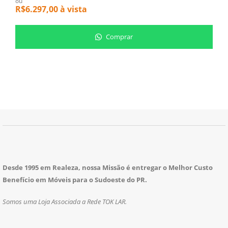
ou
o
R$
6.297,00
à vista
R
Comprar
Desde 1995 em Realeza, nossa Missão é entregar o Melhor Custo
Benefício em Móveis para o Sudoeste do PR.
Somos uma Loja Associada a Rede TOK LAR.