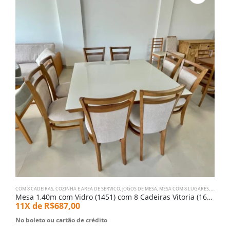
COM 8 CADEIRAS
,
COZINHA E AREA DE SERVICO
,
JOGOS DE MESA
,
MESA COM 8 LUGARES
,
MESA Q
C
Mesa 1,40m com Vidro (1451) com 8 Cadeiras Vitoria (1698)
11X de
R$
687,00
1
No boleto ou cartão de crédito
N