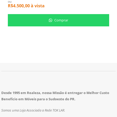
ou
o
R$
4.500,00
à vista
R
Comprar
Desde 1995 em Realeza, nossa Missão é entregar o Melhor Custo
Benefício em Móveis para o Sudoeste do PR.
Somos uma Loja Associada a Rede TOK LAR.