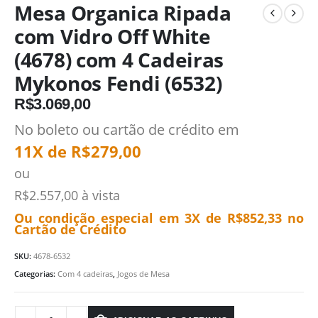
Mesa Organica Ripada
com Vidro Off White
(4678) com 4 Cadeiras
Mykonos Fendi (6532)
R$
3.069,00
No boleto ou cartão de crédito em
11X de
R$
279,00
ou
R$
2.557,00
à vista
Ou condição especial em 3X de
R$
852,33
no
Cartão de Crédito
SKU:
4678-6532
Categorias:
Com 4 cadeiras
,
Jogos de Mesa