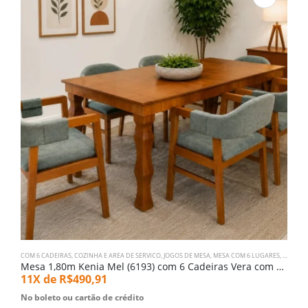
COM 6 CADEIRAS
,
COZINHA E AREA DE SERVICO
,
JOGOS DE MESA
,
MESA COM 6 LUGARES
,
SALA DE
C
Mesa 1,80m Kenia Mel (6193) com 6 Cadeiras Vera com Braço (2914)
11X de
R$
490,91
1
No boleto ou cartão de crédito
N