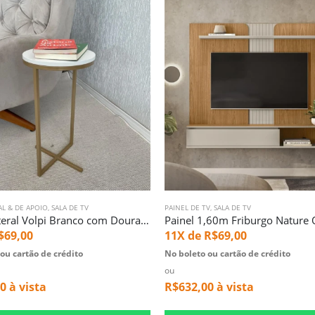
AL & DE APOIO
,
SALA DE TV
PAINEL DE TV
,
SALA DE TV
Mesa Lateral Volpi Branco com Dourado (5144)
$
69,00
11X de
R$
69,00
ou cartão de crédito
No boleto ou cartão de crédito
ou
00
à vista
R$
632,00
à vista