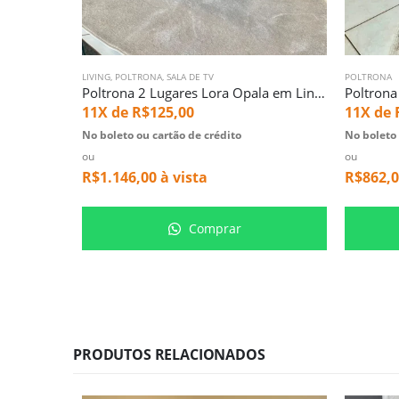
LIVING
,
POLTRONA
,
SALA DE TV
POLTRONA
Poltrona 2 Lugares Lora Opala em Linho Marrom (4365)
11X de
R$
125,00
11X de
No boleto ou cartão de crédito
No boleto 
ou
ou
R$
1.146,00
à vista
R$
862,
Comprar
PRODUTOS RELACIONADOS