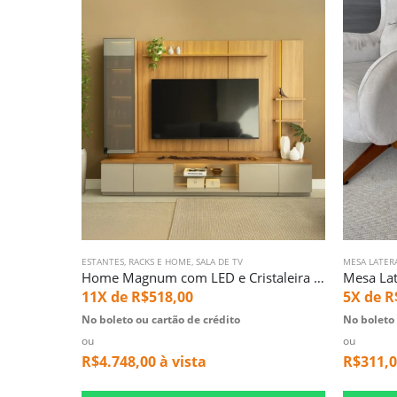
ESTANTES, RACKS E HOME
,
SALA DE TV
MESA LATER
Home Magnum com LED e Cristaleira (2305)
11X de
R$
518,00
5X de
R
No boleto ou cartão de crédito
No boleto 
ou
ou
R$
4.748,00
à vista
R$
311,