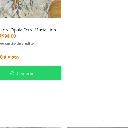
Poltrona Lora Opala Extra Macia Linho (4202)
R$
94,00
ou cartão de crédito
00
à vista
Comprar