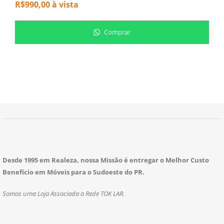
R$
990,00
à vista
R
Comprar
Desde 1995 em Realeza, nossa Missão é entregar o Melhor Custo
Benefício em Móveis para o Sudoeste do PR.
Somos uma Loja Associada a Rede TOK LAR.