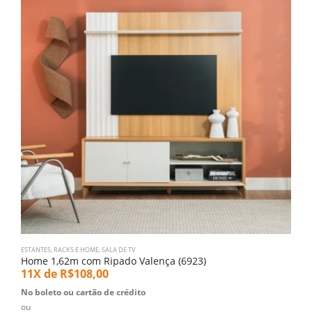
ESTANTES, RACKS E HOME
,
SALA DE TV
E
Home 1,62m com Ripado Valença (6923)
H
11X de
R$
108,00
1
No boleto ou cartão de crédito
N
ou
o