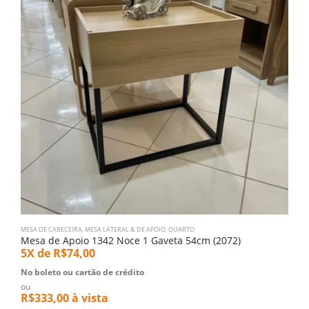
MESA DE CABECEIRA
,
MESA LATERAL & DE APOIO
,
QUARTO
B
Mesa de Apoio 1342 Noce 1 Gaveta 54cm (2072)
B
5X de
R$
74,00
1
No boleto ou cartão de crédito
N
ou
o
R$
333,00
à vista
R