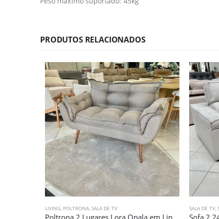
Peso máximo suportado: 45kg
PRODUTOS RELACIONADOS
LIVING
,
POLTRONA
,
SALA DE TV
SALA DE TV
,
Poltrona 2 Lugares Lora Opala em Linho Marrom (4365)