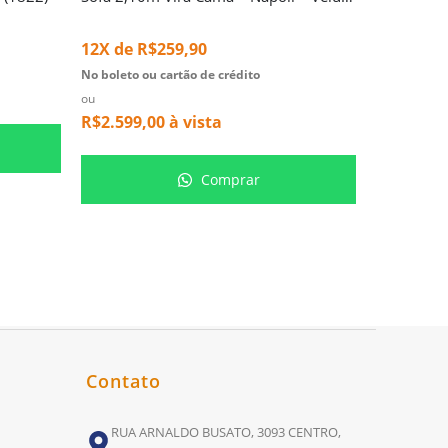
11X de
R
No boleto ou
12X de
R$
259,90
ou
No boleto ou cartão de crédito
R$
7.095,
ou
R$
2.599,00
à vista
Comprar
Contato
RUA ARNALDO BUSATO, 3093 CENTRO,