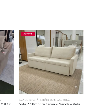
OFERTA
DESTAQUE
S
SALA DE TV
,
SOFÁ RETRÁTIL OU CHAISE
,
SOFÁS
ESTANTES, RA
 (1822)
Sofá 2,10m Vira Cama – Napoli – Veludo Soft Claro (3930)