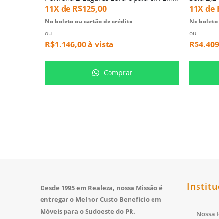
11X de
R$
125,00
11X de
No boleto ou cartão de crédito
No boleto 
ou
ou
R$
1.146,00
à vista
R$
4.409
Comprar
Institu
Desde 1995 em Realeza, nossa Missão é
entregar o Melhor Custo Benefício em
Móveis para o Sudoeste do PR.
Nossa H