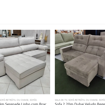
SOFÁ RETRÁTIL OU CHAISE
,
SOFÁS
SALA DE TV
,
SOFÁ RETRÁTIL OU CHAISE
,
SOFÁ
Sofa 2,24m Serenade Linho com Braço Almofadado (2133)
Sofa 2,20m Dubai Veludo Bege