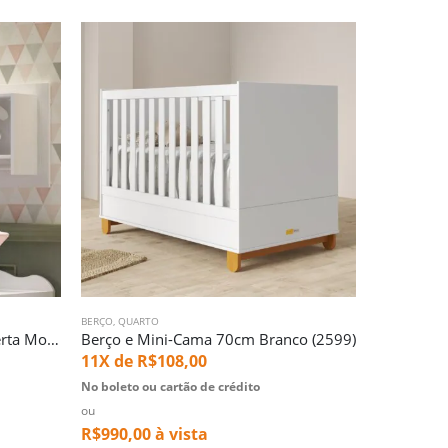
BERÇO
,
QUARTO
BALCÃO & ARM
Nicho plus 1,20m branco – Oferta Mostruario (1554)
Berço e Mini-Cama 70cm Branco (2599)
11X de
R$
108,00
11X de
R
No boleto ou cartão de crédito
No boleto ou
ou
ou
R$
990,00
à vista
R$
1.311,