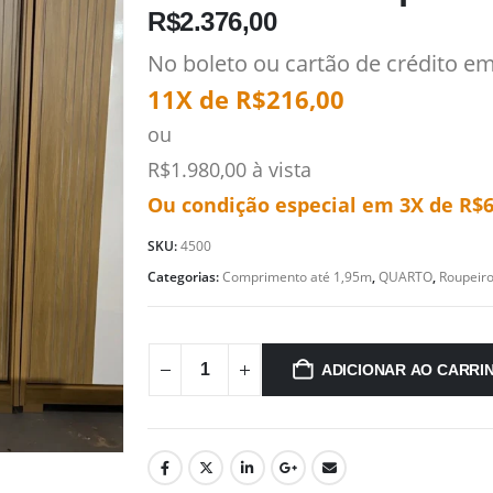
R$
2.376,00
No boleto ou cartão de crédito e
11X de
R$
216,00
ou
R$
1.980,00
à vista
Ou condição especial em 3X de
R$
SKU:
4500
Categorias:
Comprimento até 1,95m
,
QUARTO
,
Roupeiro
ADICIONAR AO CARRI