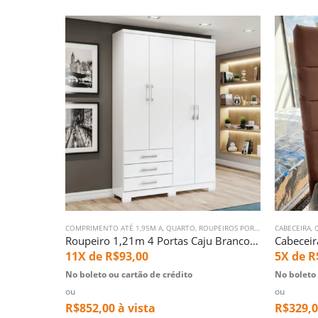
COMPRIMENTO ATÉ 1,95M A
,
QUARTO
,
ROUPEIROS PORTAS DE GIRO
CABECEIRA
,
Roupeiro 1,21m 4 Portas Caju Branco (853)
11X de
R$
93,00
5X de
R
No boleto ou cartão de crédito
No boleto 
ou
ou
R$
852,00
à vista
R$
329,