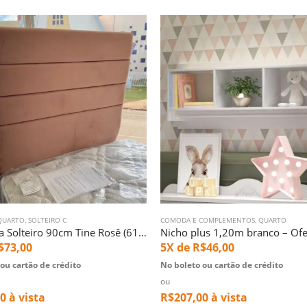
QUARTO
,
SOLTEIRO C
COMODA E COMPLEMENTOS
,
QUARTO
Cabeceira Solteiro 90cm Tine Rosê (6167)
$
73,00
5X de
R$
46,00
ou cartão de crédito
No boleto ou cartão de crédito
ou
00
à vista
R$
207,00
à vista