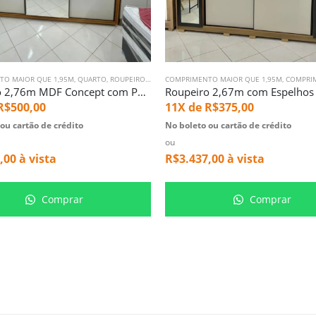
TO MAIOR QUE 1,95M
S PORTAS DE CORRER
,
QUARTO
,
ROUPEIROS PORTAS DE CORRER
COMPRIMENTO MAIOR QUE 1,95M
,
COMPRIMENTO 
Roupeiro 2,76m MDF Concept com Porta de Espelho inteiro (2639)
R$
500,00
11X de
R$
375,00
ou cartão de crédito
No boleto ou cartão de crédito
ou
,00
à vista
R$
3.437,00
à vista
Comprar
Comprar