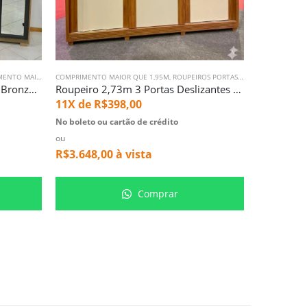
MAIOR QUE 1,95M A
COMPRIMENTO MAIOR QUE 1,95M
,
ROUPEIROS PORTAS DE CORRER
,
ROUPEIROS PORTAS DE CORRER
,
ROUPEIROS PORTAS DE GIRO
Roupeiro 2,67m com Espelhos Bronze Laredo Nude (2689)
Roupeiro 2,73m 3 Portas Deslizantes Milao 100% MDF Off White (4968)
11X de
R$
398,00
No boleto ou cartão de crédito
ou
R$
3.648,00
à vista
Comprar