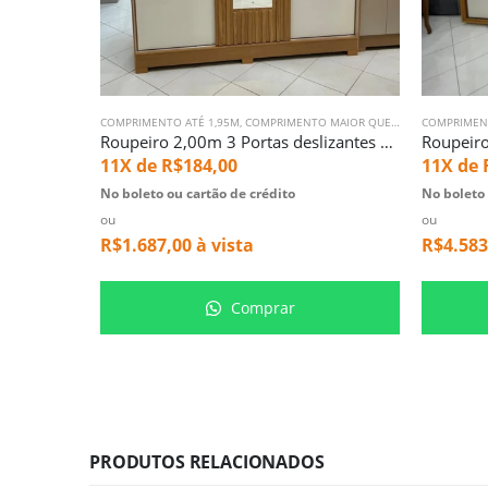
COMPRIMENTO ATÉ 1,95M
,
COMPRIMENTO MAIOR QUE 1,95M
COMPRIMEN
,
ROUPEIRO
Roupeiro 2,00m 3 Portas deslizantes B376 Off Com Espelhos (6098)
11X de
R$
184,00
11X de
No boleto ou cartão de crédito
No boleto 
ou
ou
R$
1.687,00
à vista
R$
4.583
Comprar
PRODUTOS RELACIONADOS