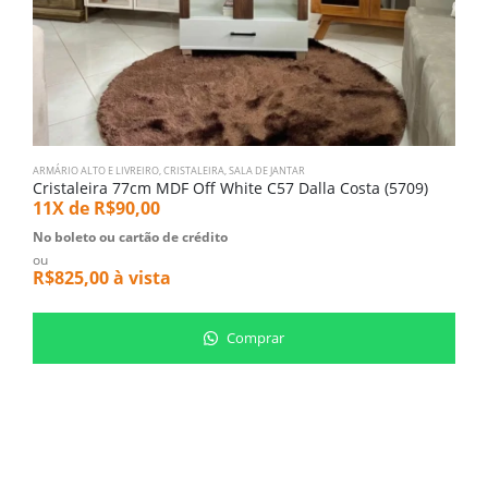
ARMÁRIO ALTO E LIVREIRO
,
CRISTALEIRA
,
SALA DE JANTAR
Q
Cristaleira 77cm MDF Off White C57 Dalla Costa (5709)
B
11X de
R$
90,00
1
No boleto ou cartão de crédito
N
ou
o
R$
825,00
à vista
R
Comprar