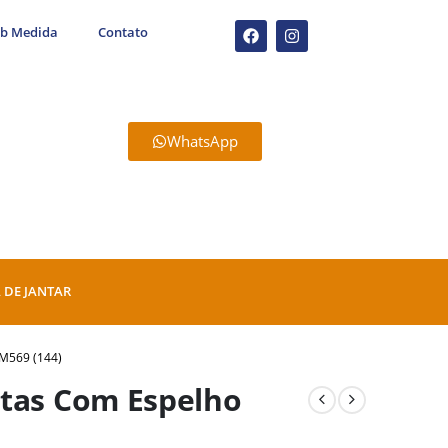
ob Medida
Contato
WhatsApp
 DE JANTAR
M569 (144)
rtas Com Espelho