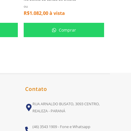
ou
ou
R$
1.082,00
à vista
R$
261,00
Comprar
Contato
RUA ARNALDO BUSATO, 3093 CENTRO,
REALEZA - PARANÁ
(46) 3543 1909 - Fone e Whatsapp