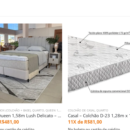
OX (COLCHÃO + BASE)
,
QUARTO
,
QUEEN 1,58M
COLCHÃO DE CASAL
,
QUARTO
Cj. Box Queen 1,58m Lush Delicato – Macio – Ecoflex (5698)
R$
481,00
11X de
R$
81,00
ou cartão de crédito
No boleto ou cartão de crédito