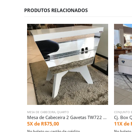
PRODUTOS RELACIONADOS
MESA DE CABECEIRA
,
QUARTO
CONJUNTO B
Mesa de Cabeceira 2 Gavetas TW722 com Espelhos (4719)
5X de
R$
75,00
11X de
No boleto ou cartão de crédito
No boleto 