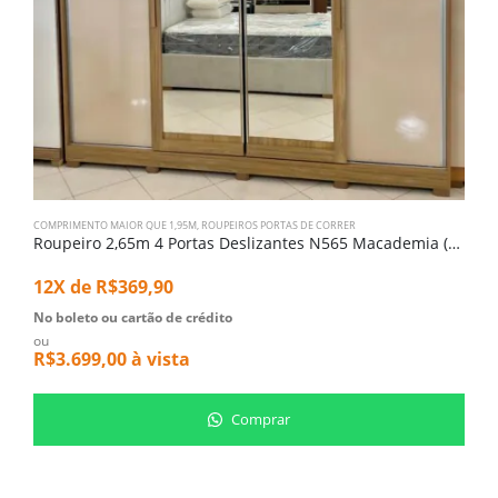
COMPRIMENTO MAIOR QUE 1,95M
,
ROUPEIROS PORTAS DE CORRER
C
Roupeiro 2,65m 4 Portas Deslizantes N565 Macademia (4674)
1
12X de
R$
369,90
N
o
No boleto ou cartão de crédito
R
ou
R$
3.699,00
à vista
Comprar